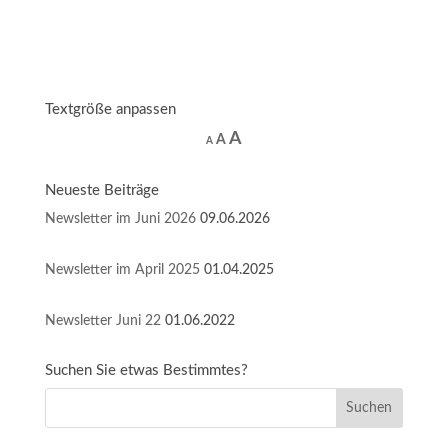
Textgröße anpassen
Increase
A
Reset
Decrease
A
A
font
font
font
size.
size.
size.
Neueste Beiträge
Newsletter im Juni 2026
09.06.2026
Newsletter im April 2025
01.04.2025
Newsletter Juni 22
01.06.2022
Suchen Sie etwas Bestimmtes?