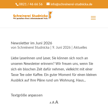
0821 / 46 66 56
info@schreinerei-studnicka.de
Newsletter im Juni 2026
von
Schreinerei Studnicka
|
9. Juni 2026
|
Aktuelles
Liebe Leserinnen und Leser, Sie können sich noch an
unseren Newsletter erinnern? Wir freuen uns, wenn Sie
sich ein bisschen Zeit dafür nehmen, vielleicht mit einer
Tasse Tee oder Kaffee. Ein guter Moment für einen kleinen
Ausblick auf Ihre Pläne rund um Wohnung, Haus...
Textgröße anpassen
Increase
A
Reset
Decrease
A
A
font
font
font